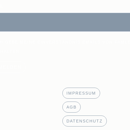
IL
H GEBE MEINE EINVERSTÄNDNIS EMAILS VON FAML
HALTEN.
MELDEN
IMPRESSUM
AGB
DATENSCHUTZ