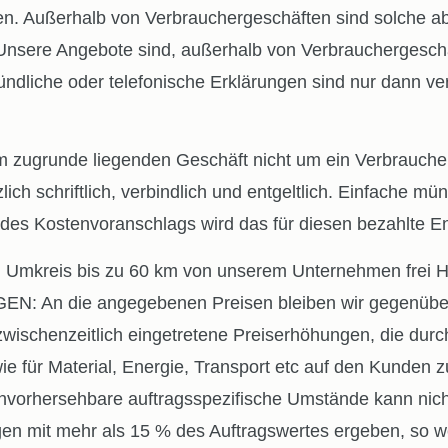
. Außerhalb von Verbrauchergeschäften sind solche ab
 Unsere Angebote sind, außerhalb von Verbrauchergeschäf
liche oder telefonische Erklärungen sind nur dann verbi
runde liegenden Geschäft nicht um ein Verbraucherges
lich schriftlich, verbindlich und entgeltlich. Einfache 
g des Kostenvoranschlags wird das für diesen bezahlte E
im Umkreis bis zu 60 km von unserem Unternehmen frei H
: An die angegebenen Preisen bleiben wir gegenüber
wischenzeitlich eingetretene Preiserhöhungen, die durc
wie für Material, Energie, Transport etc auf den Kunde
nvorhersehbare auftragsspezifische Umstände kann nic
gen mit mehr als 15 % des Auftragswertes ergeben, so 