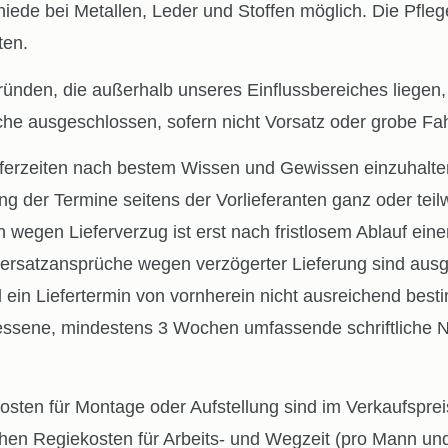
iede bei Metallen, Leder und Stoffen möglich. Die Pfleg
ten.
den, die außerhalb unseres Einflussbereiches liegen, 
e ausgeschlossen, sofern nicht Vorsatz oder grobe Fahrl
eferzeiten nach bestem Wissen und Gewissen einzuhalten
g der Termine seitens der Vorlieferanten ganz oder teilw
n wegen Lieferverzug ist erst nach fristlosem Ablauf ein
rsatzansprüche wegen verzögerter Lieferung sind ausge
all ein Liefertermin von vornherein nicht ausreichend b
sene, mindestens 3 Wochen umfassende schriftliche Nac
ür Montage oder Aufstellung sind im Verkaufspreis ni
hen Regiekosten für Arbeits- und Wegzeit (pro Mann und