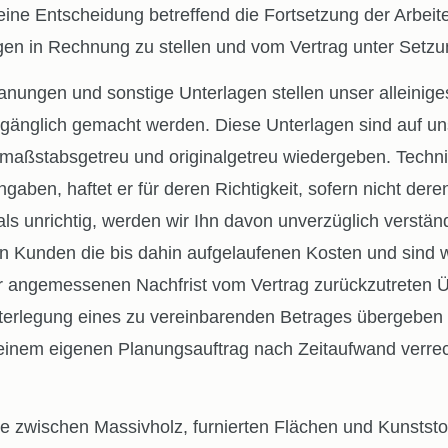
ine Entscheidung betreffend die Fortsetzung der Arbeite
tungen in Rechnung zu stellen und vom Vertrag unter Set
ngen und sonstige Unterlagen stellen unser alleiniges 
ugänglich gemacht werden. Diese Unterlagen sind auf u
s maßstabsgetreu und originalgetreu wiedergeben. Techn
aben, haftet er für deren Richtigkeit, sofern nicht dere
als unrichtig, werden wir Ihn davon unverzüglich verst
den Kunden die bis dahin aufgelaufenen Kosten und sind w
r angemessenen Nachfrist vom Vertrag zurückzutreten 
terlegung eines zu vereinbarenden Betrages übergeben 
inem eigenen Planungsauftrag nach Zeitaufwand verrec
e zwischen Massivholz, furnierten Flächen und Kunststof